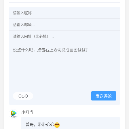
OωO
发送评论
小叮当
曾哥，带带弟弟