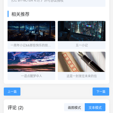
(CC BY-NC-SA 4.0)
》许可协议授权
相关推荐
一周年小记&&那些快乐的技术时光
五一小记
一语点醒梦中人
这是一封发往未来的信
上一篇
下一篇
评论 (2)
画图模式
文本模式