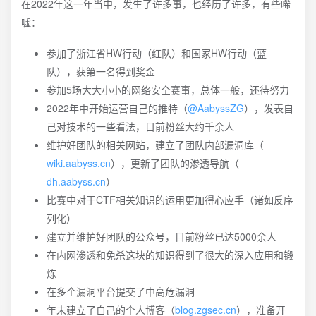
在2022年这一年当中，发生了许多事，也经历了许多，有些唏
嘘：
参加了浙江省HW行动（红队）和国家HW行动（蓝
队），获第一名得到奖金
参加5场大大小小的网络安全赛事，总体一般，还待努力
2022年中开始运营自己的推特（
@AabyssZG
），发表自
己对技术的一些看法，目前粉丝大约千余人
维护好团队的相关网站，建立了团队内部漏洞库（
wiki.aabyss.cn
），更新了团队的渗透导航（
dh.aabyss.cn
）
比赛中对于CTF相关知识的运用更加得心应手（诸如反序
列化）
建立并维护好团队的公众号，目前粉丝已达5000余人
在内网渗透和免杀这块的知识得到了很大的深入应用和锻
炼
在多个漏洞平台提交了中高危漏洞
年末建立了自己的个人博客（
blog.zgsec.cn
），准备开